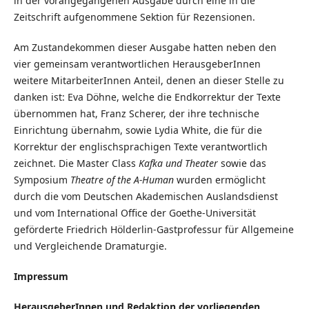
in der vorangegangenen Ausgabe durch eine in die
Zeitschrift aufgenommene Sektion für Rezensionen.
Am Zustandekommen dieser Ausgabe hatten neben den
vier gemeinsam verantwortlichen HerausgeberInnen
weitere MitarbeiterInnen Anteil, denen an dieser Stelle zu
danken ist: Eva Döhne, welche die Endkorrektur der Texte
übernommen hat, Franz Scherer, der ihre technische
Einrichtung übernahm, sowie Lydia White, die für die
Korrektur der englischsprachigen Texte verantwortlich
zeichnet. Die Master Class
Kafka und Theater
sowie das
Symposium
Theatre of the A-Human
wurden ermöglicht
durch die vom Deutschen Akademischen Auslandsdienst
und vom International Office der Goethe-Universität
geförderte Friedrich Hölderlin-Gastprofessur für Allgemeine
und Vergleichende Dramaturgie.
Impressum
HerausgeberInnen und Redaktion der vorliegenden